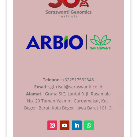
Telepon
:+622517532348
Email
: sgi_riset@saraswanti.co.id
Alamat
: Graha SIG, Lantai 9, Jl. Rasamala
No. 20 Taman Yasmin, Curugmekar, Kec.
Bogor Barat, Kota Bogor Jawa Barat 16113.