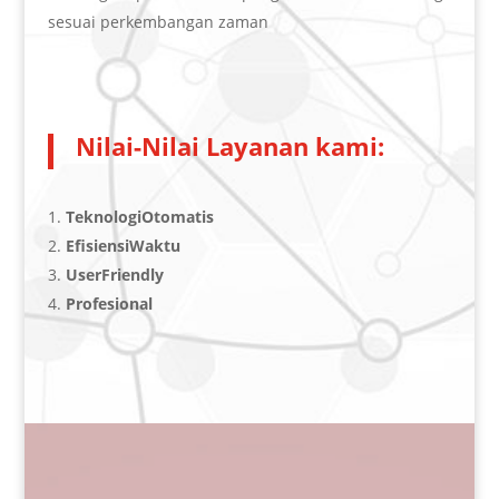
sesuai perkembangan zaman
Nilai-Nilai Layanan kami:
T
e
k
n
o
l
o
g
i
O
t
o
m
a
t
i
s
E
f
s
i
e
n
s
i
W
a
k
t
u
User
F
r
i
e
n
d
l
y
P
r
o
f
e
s
i
o
n
a
l