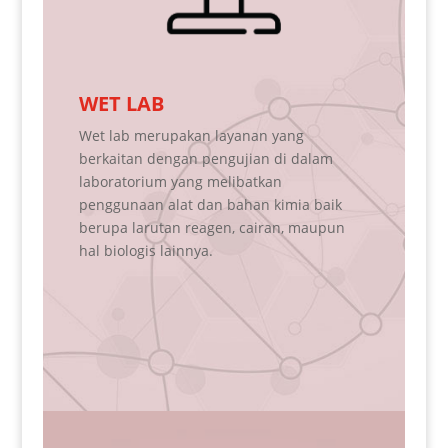
DRY LAB
Dry lab merupakan layanan yang meliputi
N
am
analisis hasil dari proses pengujian di
d
dalam laboratorium ( wet lab ) yang
a
aik
melibatkan komputasi, bioinformatik, dan
p
upun
formulasi kualitatif maupun kuantitatif.
d
k