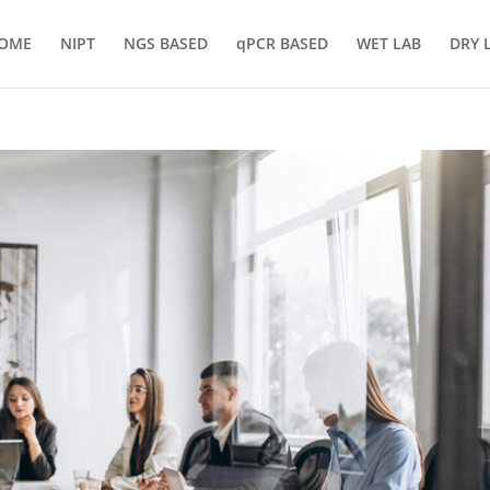
OME
NIPT
NGS BASED
qPCR BASED
WET LAB
DRY 