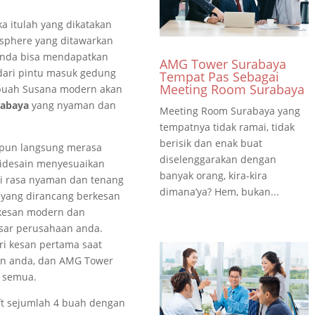
a itulah yang dikatakan
sphere yang ditawarkan
anda bisa mendapatkan
AMG Tower Surabaya
 dari pintu masuk gedung
Tempat Pas Sebagai
Meeting Room Surabaya
buah Susana modern akan
rabaya
yang nyaman dan
Meeting Room Surabaya yang
tempatnya tidak ramai, tidak
berisik dan enak buat
 pun langsung merasa
diselenggarakan dengan
idesain menyesuaikan
banyak orang, kira-kira
ti rasa nyaman dan tenang
dimana’ya? Hem, bukan...
y yang dirancang berkesan
 kesan modern dan
esar perusahaan anda.
ri kesan pertama saat
n anda, dan AMG Tower
 semua.
ift sejumlah 4 buah dengan