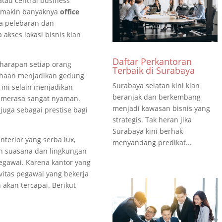
tau central business
 semakin banyaknya
office
a pelebaran dan
kses lokasi bisnis kian
Daftar Perkantoran
harapan setiap orang
Terbaik di Surabaya
ahaan menjadikan gedung
Surabaya selatan kini kian
ini selain menjadikan
beranjak dan berkembang
 merasa sangat nyaman.
menjadi kawasan bisnis yang
uga sebagai prestise bagi
strategis. Tak heran jika
Surabaya kini berhak
nterior yang serba lux,
menyandang predikat...
h suasana dan lingkungan
egawai. Karena kantor yang
vitas pegawai yang bekerja
akan tercapai. Berikut