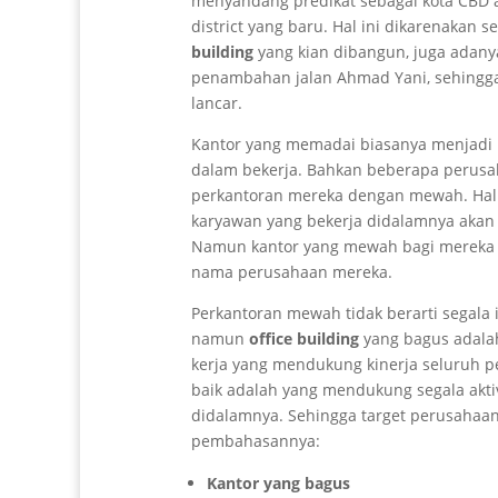
menyandang predikat sebagai kota CBD a
district yang baru. Hal ini dikarenakan
building
yang kian dibangun, juga adany
penambahan jalan Ahmad Yani, sehingga a
lancar.
Kantor yang memadai biasanya menjadi 
dalam bekerja. Bahkan beberapa perus
perkantoran mereka dengan mewah. Hal 
karyawan yang bekerja didalamnya akan
Namun kantor yang mewah bagi mereka j
nama perusahaan mereka.
Perkantoran mewah tidak berarti segala i
namun
office building
yang bagus adala
kerja yang mendukung kinerja seluruh p
baik adalah yang mendukung segala akti
didalamnya. Sehingga target perusahaan 
pembahasannya:
Kantor yang bagus