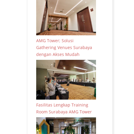
AMG Tower; Solusi
Gathering Venues Surabaya
dengan Akses Mudah
Fasilitas Lengkap Training
Room Surabaya AMG Tower