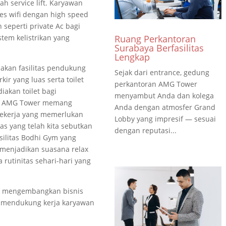
h service lift. Karyawan
es wifi dengan high speed
n seperti private Ac bagi
Ruang Perkantoran
tem kelistrikan yang
Surabaya Berfasilitas
Lengkap
kan fasilitas pendukung
Sejak dari entrance, gedung
kir yang luas serta toilet
perkantoran AMG Tower
akan toilet bagi
menyambut Anda dan kolega
an AMG Tower memang
Anda dengan atmosfer Grand
pekerja yang memerlukan
Lobby yang impresif — sesuai
as yang telah kita sebutkan
dengan reputasi...
silitas Bodhi Gym yang
 menjadikan suasana relax
rutinitas sehari-hari yang
 mengembangkan bisnis
mendukung kerja karyawan