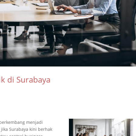
ik di Surabaya
n berkembang menjadi
 jika Surabaya kini berhak