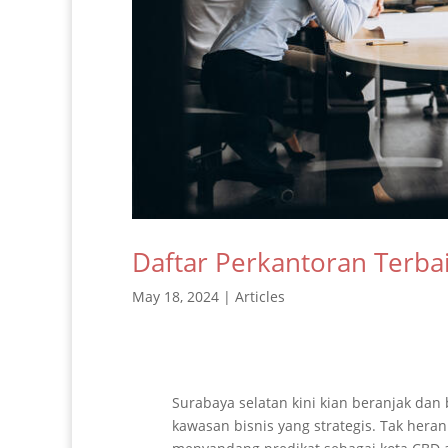
Daftar Perkantoran Terba
May 18, 2024
|
Articles
Surabaya selatan kini kian beranjak da
kawasan bisnis yang strategis. Tak heran