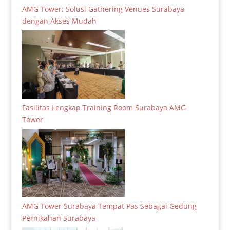
AMG Tower; Solusi Gathering Venues Surabaya
dengan Akses Mudah
Fasilitas Lengkap Training Room Surabaya AMG
Tower
AMG Tower Surabaya Tempat Pas Sebagai Gedung
Pernikahan Surabaya