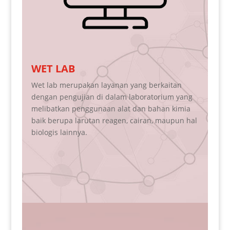
DRY LAB
Dry lab merupakan layanan yang meliputi
N
analisis hasil dari proses pengujian di dalam
d
laboratorium ( wet lab ) yang melibatkan
u
l
komputasi, bioinformatik, dan formulasi
(
kualitatif maupun kuantitatif.
m