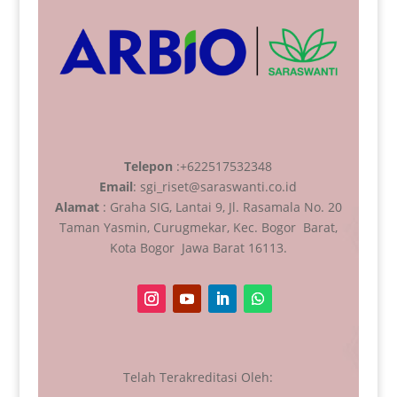
Telepon
:+622517532348
Email
: sgi_riset@saraswanti.co.id
Alamat
: Graha SIG, Lantai 9, Jl. Rasamala No. 20
Taman Yasmin, Curugmekar, Kec. Bogor Barat,
Kota Bogor Jawa Barat 16113.
Telah Terakreditasi Oleh: