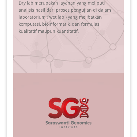
iputi
NIPT (Non Invasive prenatal testing ) mulai
 di dalam
dikenalkan sebagai strategi yang sangat akurat
tkan
untuk skrining kelainan kromosom pada janin
lasi
(fetal aneuploidy) yang bisa dilakukan sedini
mungkin ( umur kandungan 10 minggu).