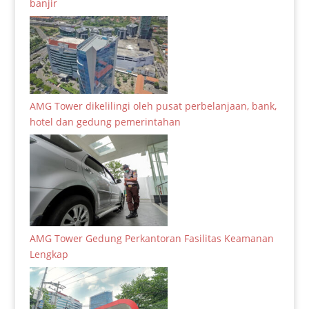
banjir
AMG Tower dikelilingi oleh pusat perbelanjaan, bank,
hotel dan gedung pemerintahan
AMG Tower Gedung Perkantoran Fasilitas Keamanan
Lengkap