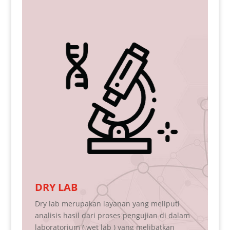
NIPT
eliputi
NIPT (Non Invasive prenatal testing ) mulai
n di dalam
dikenalkan sebagai strategi yang sangat akur
batkan
untuk skrining kelainan kromosom pada janin