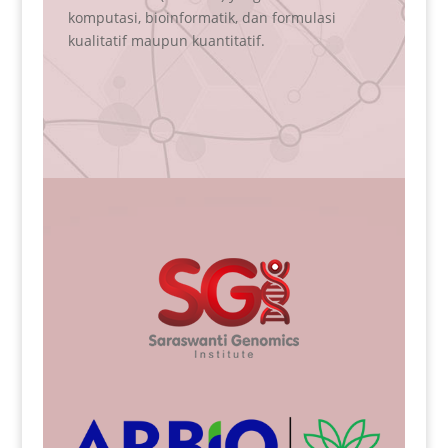
ulasi
(fetal aneuploidy) yang bisa dilakukan sedini
mungkin ( umur kandungan 10 minggu).