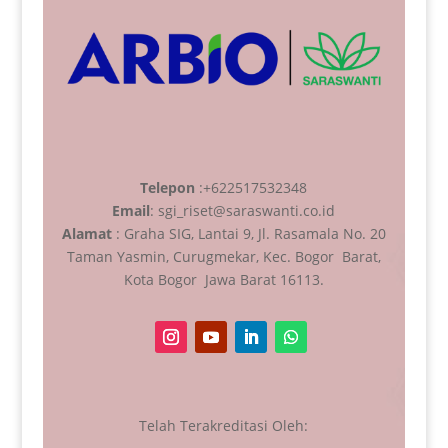
Telepon
:+622517532348
Email
: sgi_riset@saraswanti.co.id
Alamat
: Graha SIG, Lantai 9, Jl. Rasamala No. 20
Taman Yasmin, Curugmekar, Kec. Bogor Barat,
Kota Bogor Jawa Barat 16113.
Telah Terakreditasi Oleh: