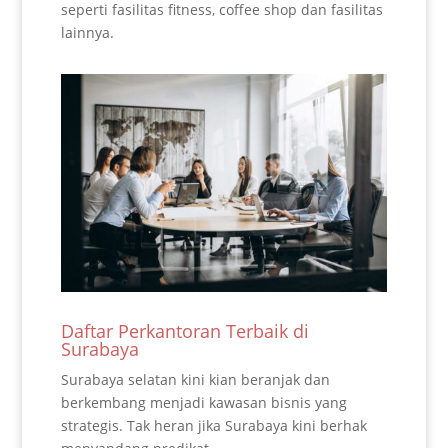
seperti fasilitas fitness, coffee shop dan fasilitas
lainnya.
Daftar Perkantoran Terbaik di
Surabaya
Surabaya selatan kini kian beranjak dan
berkembang menjadi kawasan bisnis yang
strategis. Tak heran jika Surabaya kini berhak