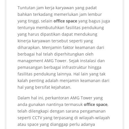
Tuntutan jam kerja karyawan yang padat
bahkan terkadang memerlukan jam lembur
yang tinggi, selain
office space
yang bagus juga
tentunya membutuhkan fasilitas pendukung
yang harus dipastikan dapat mendukung
kinerja karyawan tersebut seperti yang
diharapkan. Menjamin faktor keamanan dari
berbagai hal telah diperhitungkan oleh
management AMG Tower. Sejak instalasi dan
pemasangan berbagai infrastruktur hingga
fasilitas pendukung lainnya. Hal lain yang tak
kalah penting adalah menjamin keamanan dari
hal yang bersifat kejahatan.
Dalam hal ini, perkantoran AMG Tower yang
anda gunakan nantinya termasuk
office space
,
telah dilengkapi dengan sarana pengamanan
seperti CCTV yang terpasang di wilayah-wilayah
atau space yang dianggap perlu adanya