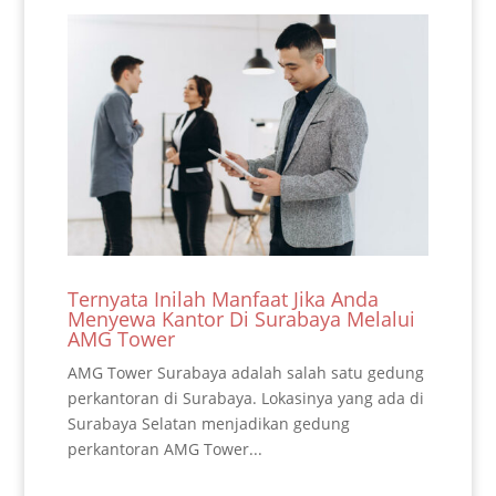
Ternyata Inilah Manfaat Jika Anda
Menyewa Kantor Di Surabaya Melalui
AMG Tower
AMG Tower Surabaya adalah salah satu gedung
perkantoran di Surabaya. Lokasinya yang ada di
Surabaya Selatan menjadikan gedung
perkantoran AMG Tower...