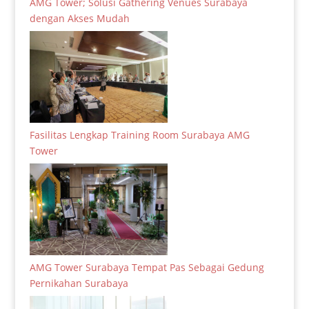
AMG Tower; Solusi Gathering Venues Surabaya
dengan Akses Mudah
Fasilitas Lengkap Training Room Surabaya AMG
Tower
AMG Tower Surabaya Tempat Pas Sebagai Gedung
Pernikahan Surabaya