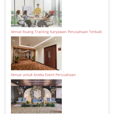
Venue Ruang Training Karyawan Perusahaan Terbaik
Venue untuk Aneka Event Perusahaan