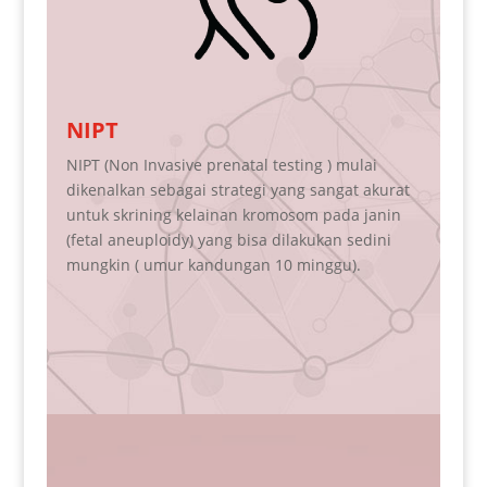
NGS BASED
NGS merupakan metode sekuensing yang
(
t
dikembangkan setelah metode Sanger dengan
k
tujuan untuk deep, high-throughput, dan dapat
m
paralel dalam pengerjaan sekuensing.
h
t
e