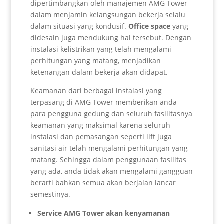
dipertimbangkan oleh manajemen AMG Tower
dalam menjamin kelangsungan bekerja selalu
dalam situasi yang kondusif.
Office space
yang
didesain juga mendukung hal tersebut. Dengan
instalasi kelistrikan yang telah mengalami
perhitungan yang matang, menjadikan
ketenangan dalam bekerja akan didapat.
Keamanan dari berbagai instalasi yang
terpasang di AMG Tower memberikan anda
para pengguna gedung dan seluruh fasilitasnya
keamanan yang maksimal karena seluruh
instalasi dan pemasangan seperti lift juga
sanitasi air telah mengalami perhitungan yang
matang. Sehingga dalam penggunaan fasilitas
yang ada, anda tidak akan mengalami gangguan
berarti bahkan semua akan berjalan lancar
semestinya.
Service AMG Tower akan kenyamanan