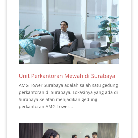
Unit Perkantoran Mewah di Surabaya
AMG Tower Surabaya adalah salah satu gedung
perkantoran di Surabaya. Lokasinya yang ada di
Surabaya Selatan menjadikan gedung
perkantoran AMG Tower...