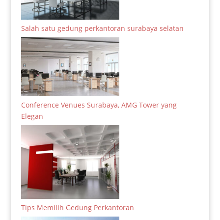
Salah satu gedung perkantoran surabaya selatan
Conference Venues Surabaya, AMG Tower yang
Elegan
Tips Memilih Gedung Perkantoran