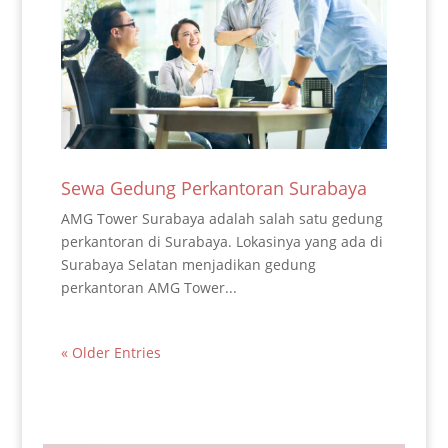
Sewa Gedung Perkantoran Surabaya
AMG Tower Surabaya adalah salah satu gedung
perkantoran di Surabaya. Lokasinya yang ada di
Surabaya Selatan menjadikan gedung
perkantoran AMG Tower...
« Older Entries