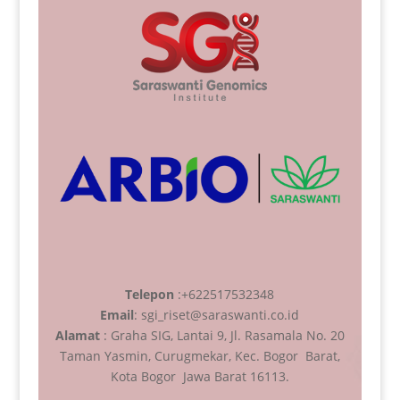
Telepon
:+622517532348
Email
: sgi_riset@saraswanti.co.id
Alamat
: Graha SIG, Lantai 9, Jl. Rasamala No. 20
Taman Yasmin, Curugmekar, Kec. Bogor Barat,
Kota Bogor Jawa Barat 16113.