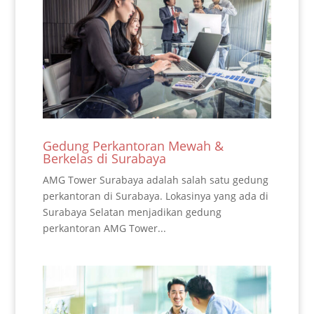
Gedung Perkantoran Mewah &
Berkelas di Surabaya
AMG Tower Surabaya adalah salah satu gedung
perkantoran di Surabaya. Lokasinya yang ada di
Surabaya Selatan menjadikan gedung
perkantoran AMG Tower...